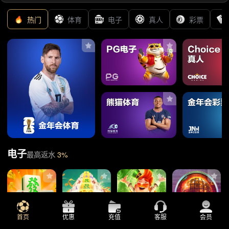
热门
体育
电子
真人
彩票
电子
最高返水
3%
首页
优惠
充值
客服
会员